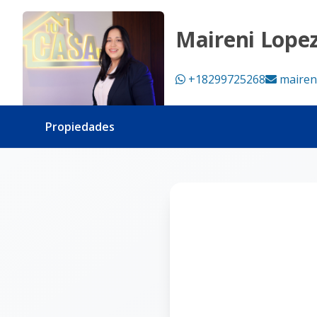
Página no encontrada - Tu Casa RD
Maireni Lope
+18299725268
mairen
Propiedades