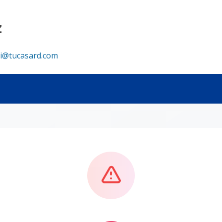
z
i@tucasard.com