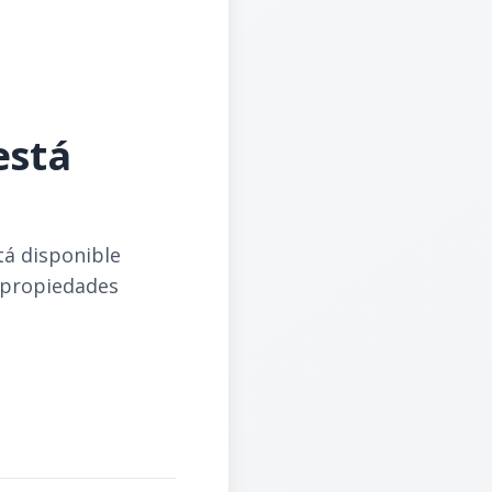
está
tá disponible
 propiedades