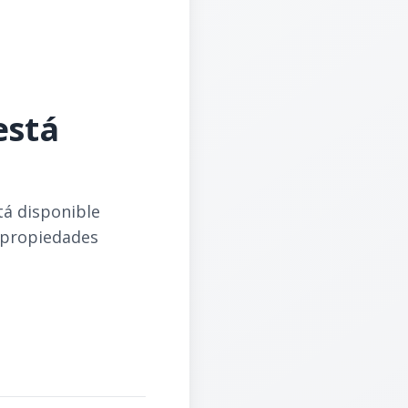
está
tá disponible
 propiedades