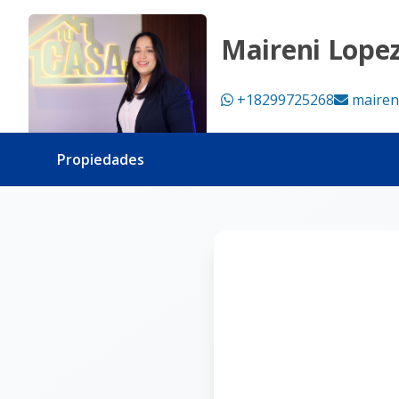
Página no encontrada - Tu Casa RD
Maireni Lope
+18299725268
mairen
Propiedades