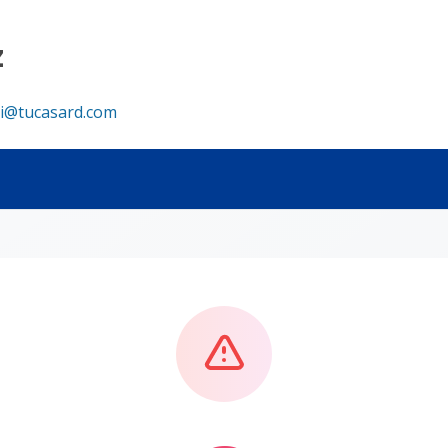
z
i@tucasard.com