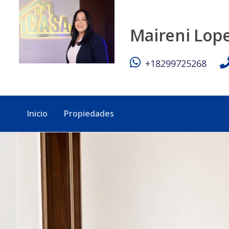
Dos habitaciones en Mirador Norte Sto Dgo - Tu Casa RD
Maireni Lop
+18299725268
Inicio
Propiedades