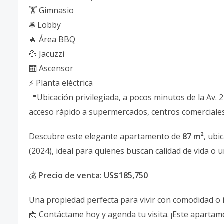
🏋️ Gimnasio
🛎️ Lobby
🔥 Área BBQ
💦 Jacuzzi
🛗 Ascensor
⚡ Planta eléctrica
📍Ubicación privilegiada, a pocos minutos de la Av.
acceso rápido a supermercados, centros comerciales, 
Descubre este elegante apartamento de
87 m²
, ubi
(2024), ideal para quienes buscan calidad de vida o 
💰
Precio de venta: US$185,750
Una propiedad perfecta para vivir con comodidad o i
📩 Contáctame hoy y agenda tu visita. ¡Este aparta