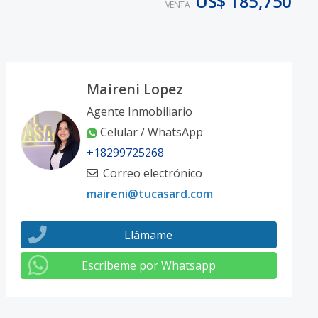
US$ 185,750
VENTA
Maireni Lopez
Agente Inmobiliario
Celular / WhatsApp
+18299725268
Correo electrónico
maireni@tucasard.com
Llámame
Escribeme por Whatsapp