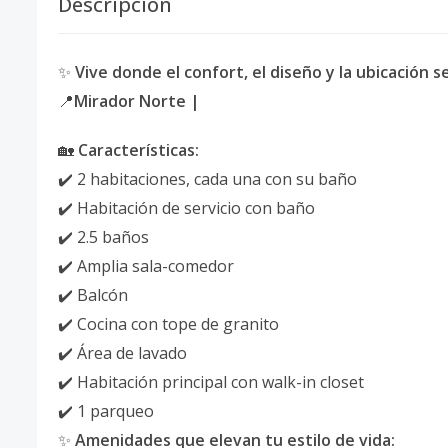
Descripción
✨
Vive donde el confort, el diseño y la ubicación s
📍
Mirador Norte |
🏡
Características:
✔️ 2 habitaciones, cada una con su baño
✔️ Habitación de servicio con baño
✔️ 2.5 baños
✔️ Amplia sala-comedor
✔️ Balcón
✔️ Cocina con tope de granito
✔️ Área de lavado
✔️ Habitación principal con walk-in closet
✔️ 1 parqueo
✨
Amenidades que elevan tu estilo de vida: