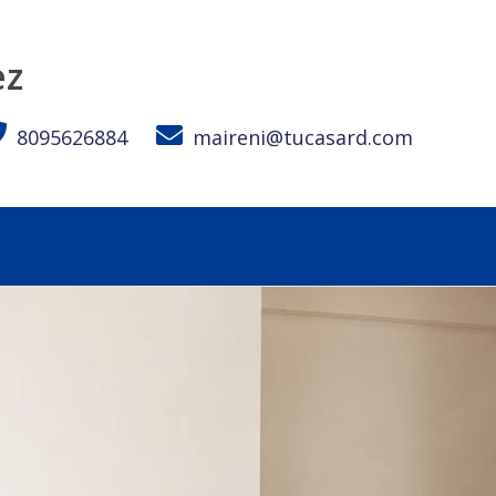
ez
8095626884
maireni@tucasard.com