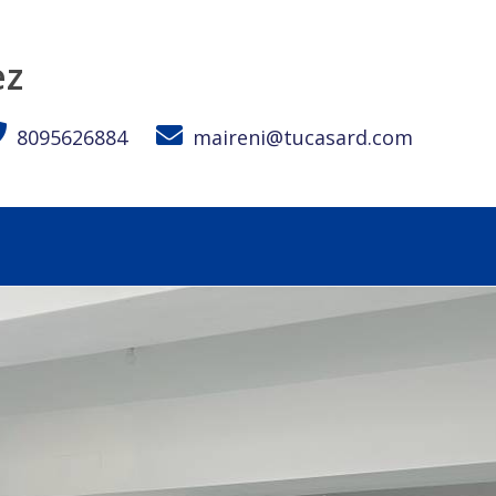
sa RD
ez
8095626884
maireni@tucasard.com