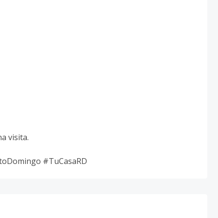
 visita.
antoDomingo #TuCasaRD