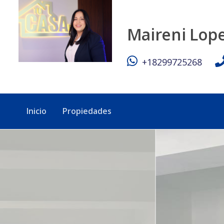
Apartamento Nuevo a Estrenar con terraza privada - Tu Ca
Maireni Lop
+18299725268
Inicio
Propiedades