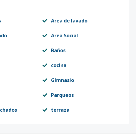
s
Area de lavado
ado
Area Social
Baños
cocina
Gimnasio
Parqueos
echados
terraza