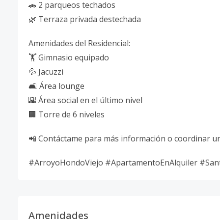
🚗 2 parqueos techados
🌿 Terraza privada destechada
Amenidades del Residencial:
🏋️ Gimnasio equipado
💦 Jacuzzi
🛋️ Área lounge
🌇 Área social en el último nivel
🏢 Torre de 6 niveles
📲 Contáctame para más información o coordinar una
#ArroyoHondoViejo #ApartamentoEnAlquiler #S
Amenidades