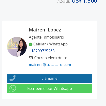
US$ 1,300
ALQUILER
Maireni Lopez
Agente Inmobiliario
Celular / WhatsApp
+18299725268
Correo electrónico
maireni@tucasard.com
Llámame
Escribeme por Whatsapp