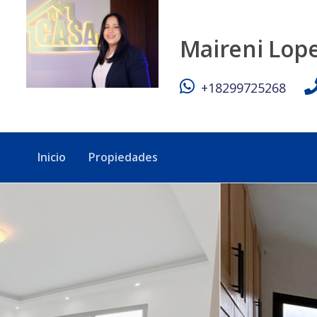
Hermosa casa en venta en proyecto cerrado - Tu Casa RD
Maireni Lop
+18299725268
Inicio
Propiedades