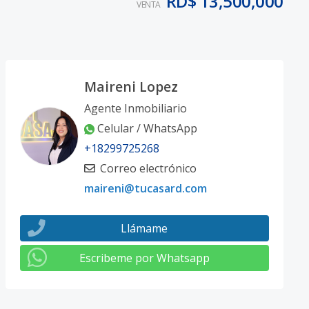
RD$ 13,500,000
VENTA
Maireni Lopez
Agente Inmobiliario
Celular / WhatsApp
+18299725268
Correo electrónico
maireni@tucasard.com
Llámame
Escribeme por Whatsapp