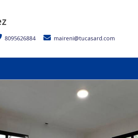
ez
8095626884
maireni@tucasard.com