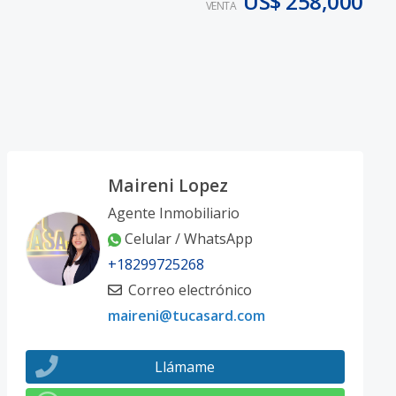
US$ 258,000
VENTA
Maireni Lopez
Agente Inmobiliario
Celular / WhatsApp
+18299725268
Correo electrónico
maireni@tucasard.com
Llámame