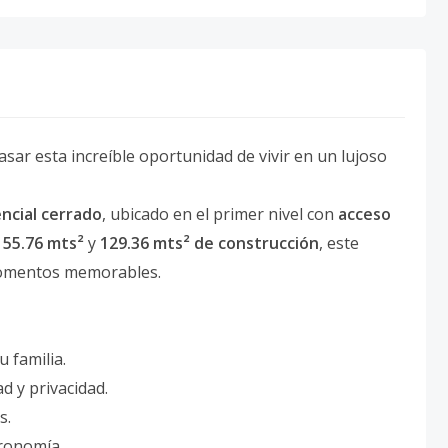
asar esta increíble oportunidad de vivir en un lujoso
ncial cerrado
, ubicado en el primer nivel con
acceso
155.76 mts²
y
129.36 mts² de construcción
, este
 momentos memorables.
u familia.
d y privacidad.
s.
tronomía.