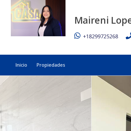
🏡 Impresionante Apartamento en Villa María: 3 Habitacione
Maireni Lop
+18299725268
Inicio
Propiedades