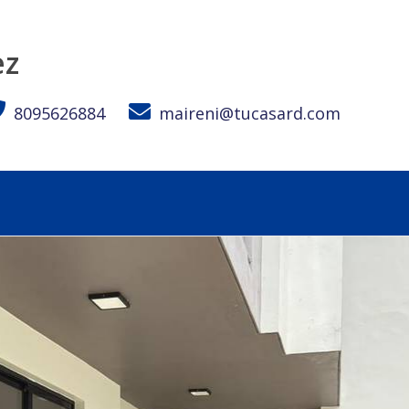
s, 2.5 Baños y Patio Privado por Solo US$258,000 🌟 - Tu C
ez
8095626884
maireni@tucasard.com