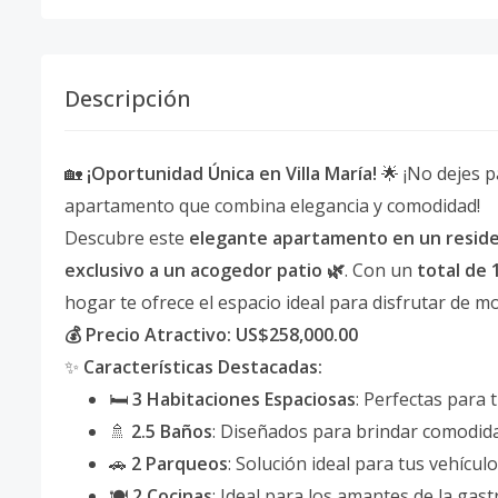
Descripción
🏡
¡Oportunidad Única en Villa María!
🌟 ¡No dejes p
apartamento que combina elegancia y comodidad!
Descubre este
elegante apartamento en un reside
exclusivo a un acogedor patio 🌿
. Con un
total de 
hogar te ofrece el espacio ideal para disfrutar de
💰 Precio Atractivo: US$258,000.00
✨
Características Destacadas:
🛏️
3 Habitaciones Espaciosas
: Perfectas para t
🚿
2.5 Baños
: Diseñados para brindar comodida
🚗
2 Parqueos
: Solución ideal para tus vehículo
🍽️
2 Cocinas
: Ideal para los amantes de la gas