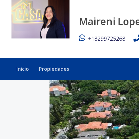
Lote para villa en Juan Dolio - Tu Casa RD
Maireni Lop
+18299725268
Inicio
Propiedades