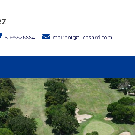
ez
8095626884
maireni@tucasard.com