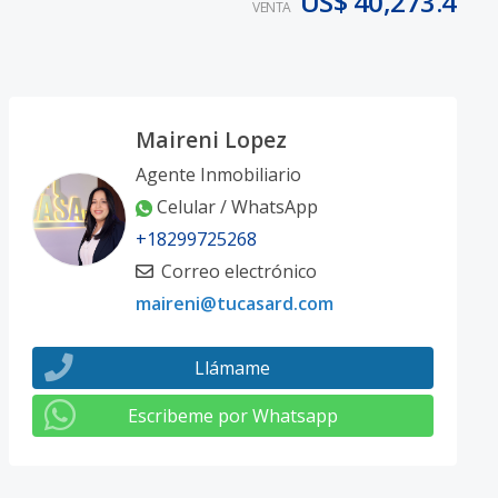
US$ 40,273.4
VENTA
Maireni Lopez
Agente Inmobiliario
Celular / WhatsApp
+18299725268
Correo electrónico
maireni@tucasard.com
Llámame
Escribeme por Whatsapp