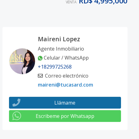
RD$ 4,995,000
VENTA
Maireni Lopez
Agente Inmobiliario
Celular / WhatsApp
+18299725268
Correo electrónico
maireni@tucasard.com
Llámame
Escribeme por Whatsapp