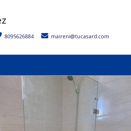
ez
8095626884
maireni@tucasard.com