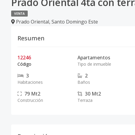
Prado Oriental 4ta con ter
VENTA
Prado Oriental
,
Santo Domingo Este
Resumen
12246
Apartamentos
Código
Tipo de inmueble
3
2
Habitaciones
Baños
79
Mt2
30
Mt2
Construcción
Terraza