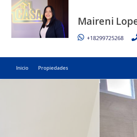
Prado Oriental 4ta con terraza - Tu Casa RD
Maireni Lop
+18299725268
Inicio
Propiedades