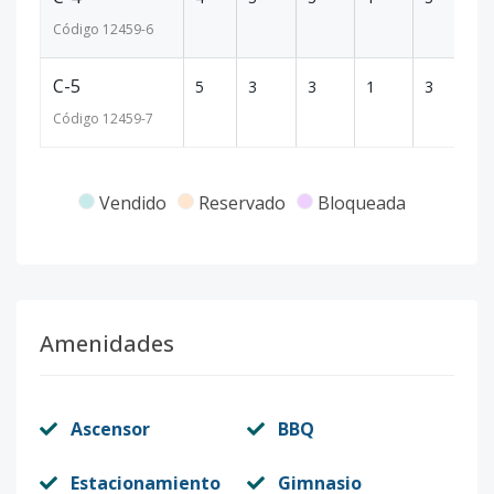
Código
12459
-6
C-5
5
3
3
1
3
22
Código
12459
-7
Vendido
Reservado
Bloqueada
Amenidades
Ascensor
BBQ
Estacionamiento
Gimnasio