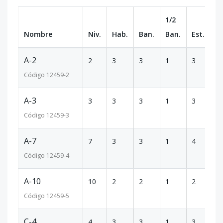
1/2
Nombre
Niv.
Hab.
Ban.
Ban.
Est.
m
A-2
2
3
3
1
3
22
Código
12459
-2
A-3
3
3
3
1
3
22
Código
12459
-3
A-7
7
3
3
1
4
2
Código
12459
-4
A-10
10
2
2
1
2
1
Código
12459
-5
C-4
4
3
3
1
3
22