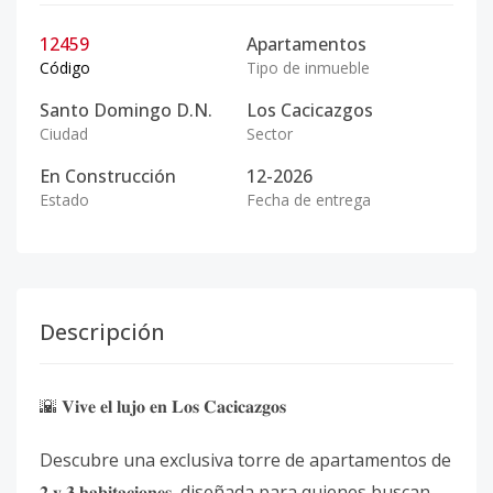
12459
Apartamentos
Código
Tipo de inmueble
Santo Domingo D.N.
Los Cacicazgos
Ciudad
Sector
En Construcción
12-2026
Estado
Fecha de entrega
Descripción
🌇 𝐕𝐢𝐯𝐞 𝐞𝐥 𝐥𝐮𝐣𝐨 𝐞𝐧 𝐋𝐨𝐬 𝐂𝐚𝐜𝐢𝐜𝐚𝐳𝐠𝐨𝐬
Descubre una exclusiva torre de apartamentos de
𝟐 𝐲 𝟑 𝐡𝐚𝐛𝐢𝐭𝐚𝐜𝐢𝐨𝐧𝐞𝐬, diseñada para quienes buscan