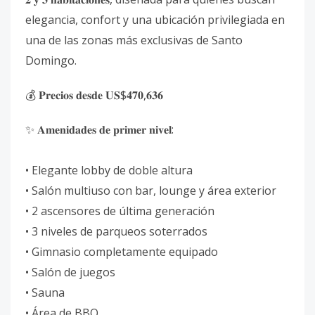
elegancia, confort y una ubicación privilegiada en
una de las zonas más exclusivas de Santo
Domingo.
💰 𝐏𝐫𝐞𝐜𝐢𝐨𝐬 𝐝𝐞𝐬𝐝𝐞 𝐔𝐒$𝟒𝟕𝟎,𝟔𝟑𝟔
✨ 𝐀𝐦𝐞𝐧𝐢𝐝𝐚𝐝𝐞𝐬 𝐝𝐞 𝐩𝐫𝐢𝐦𝐞𝐫 𝐧𝐢𝐯𝐞𝐥:
• Elegante lobby de doble altura
• Salón multiuso con bar, lounge y área exterior
• 2 ascensores de última generación
• 3 niveles de parqueos soterrados
• Gimnasio completamente equipado
• Salón de juegos
• Sauna
• Área de BBQ