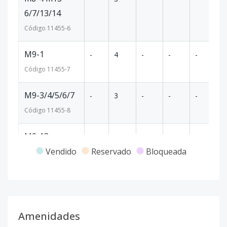
6/7/13/14
Código
11455
-6
M9-1
-
4
-
-
-
2
Código
11455
-7
M9-3/4/5/6/7
-
3
-
-
-
1
Código
11455
-8
M9-13
-
3
-
-
-
1
Vendido
Reservado
Bloqueada
Código
11455
-9
M10-2
-
4
-
-
-
2
Código
11455
-10
Amenidades
M10-3
-
4
-
-
-
2