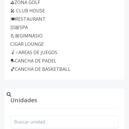
⛳ZONA GOLF
🎤 CLUB HOUSE
🍽️RESTAURANT
🧖🏼SPA
💪🏼GIMNASIO
CIGAR LOUNGE
🤾♂AREAS DE JUEGOS
🏓CANCHA DE PADEL
🏀CANCHA DE BASKETBALL
Unidades