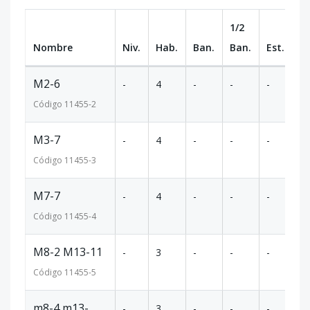
1/2
Nombre
Niv.
Hab.
Ban.
Ban.
Est.
m
M2-6
-
4
-
-
-
2
Código
11455
-2
M3-7
-
4
-
-
-
2
Código
11455
-3
M7-7
-
4
-
-
-
2
Código
11455
-4
M8-2 M13-11
-
3
-
-
-
1
Código
11455
-5
m8-4 m13-
-
3
-
-
-
1