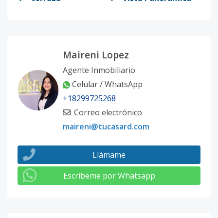
Maireni Lopez
Agente Inmobiliario
Celular / WhatsApp
+18299725268
Correo electrónico
maireni@tucasard.com
Llámame
Escribeme por Whatsapp